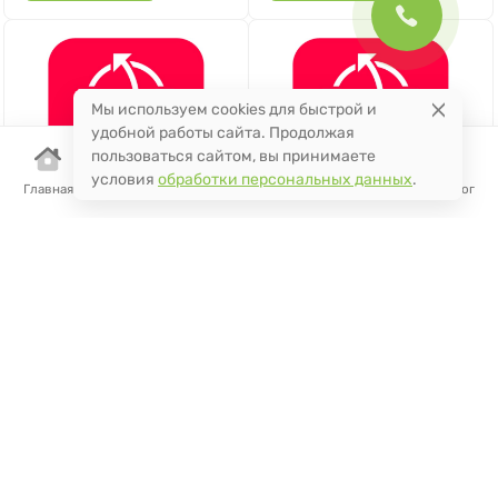
Мы используем cookies для быстрой и
удобной работы сайта. Продолжая
пользоваться сайтом, вы принимаете
условия
обработки персональных данных
.
Главная
Корзина
Избранное
Сравнение
Поиск
Каталог
По запросу
По запросу
Право на использование
Право на использование
программного продукта
программного продукта
LEICA Captivate Auto Setup
LEICA Сaptivate Unlevelled
CS20
Setup CS20
Под заказ
Под заказ
Артикул
834305
Артикул
834309
запросить
запросить