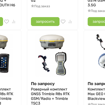
2 +
G2
GS14 GSM
SOUTH H6
3.5G
Под заказ
Под зака
запросить
запро
По запросу
По запр
мплект
Роверный комплект
Комплект
R8s RTK
GNSS Trimble R8s RTK
Max GEO
rimble
GSM/Radio + Trimble
Blackvie
d
TSC3
Под зака