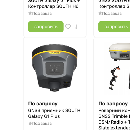
SOUTH Galaxy G1 Plus +
GNSS SOUTH G
Контроллер SOUTH H6
Контроллер 
Под заказ
Под заказ
запросить
запросить
По запросу
По запросу
GNSS приемник SOUTH
Роверный ко
Galaxy G1 Plus
GNSS Trimble 
GSM/Radio + T
Под заказ
Slate(extende