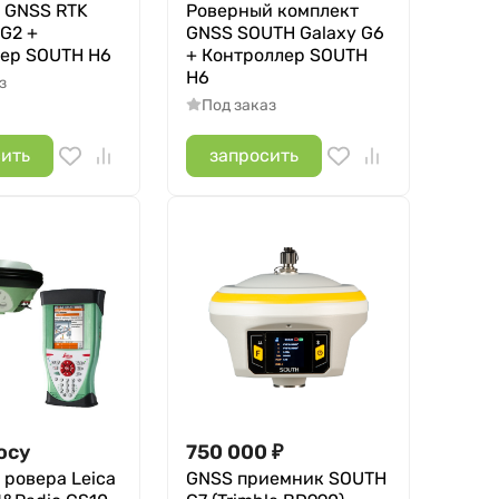
 GNSS RTK
Роверный комплект
G2 +
GNSS SOUTH Galaxy G6
ер SOUTH H6
+ Контроллер SOUTH
H6
з
Под заказ
сить
запросить
осу
750 000
₽
 ровера Leica
GNSS приемник SOUTH