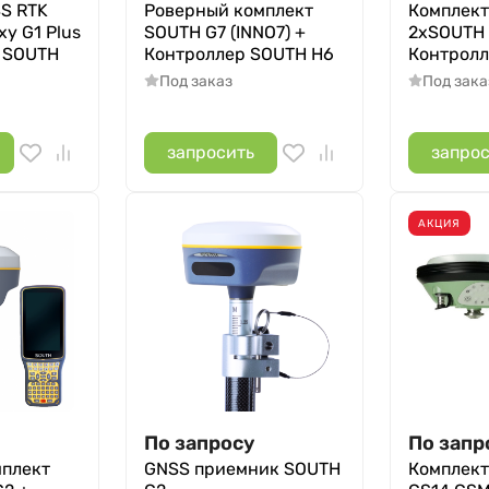
S RTK
Роверный комплект
Комплект
y G1 Plus
SOUTH G7 (INNO7) +
2xSOUTH 
 SOUTH
Контроллер SOUTH H6
Контролл
Под заказ
Под зака
запросить
запро
АКЦИЯ
По запросу
По запр
мплект
GNSS приемник SOUTH
Комплект