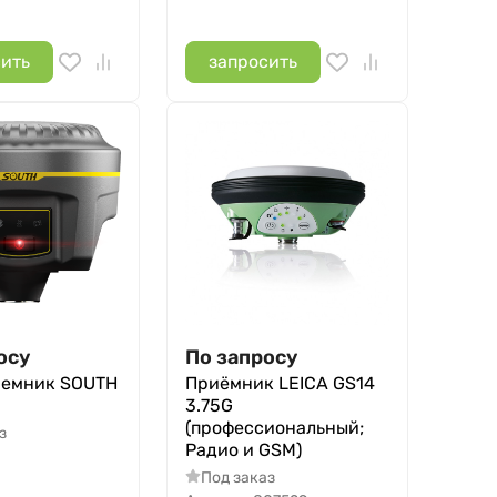
сить
запросить
осу
По запросу
иемник SOUTH
Приёмник LEICA GS14
3.75G
(профессиональный;
з
Радио и GSM)
Под заказ