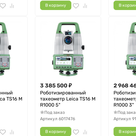
В корзину
В корзи
3 385 500
₽
2 968 4
анный
Роботизированный
Роботиз
ca TS16 M
тахеометр Leica TS16 M
тахеомет
R1000 5"
R1000 3"
Под заказ
Под зака
Артикул
6017476
Артикул
9
В корзину
В корзи