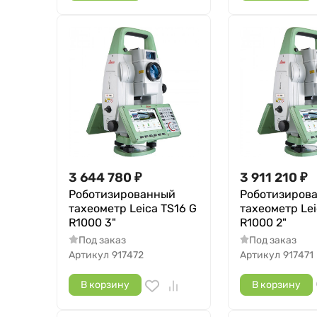
3 644 780
₽
3 911 210
₽
Роботизированный
Роботизиров
тахеометр Leica TS16 G
тахеометр Lei
R1000 3"
R1000 2"
Под заказ
Под заказ
Артикул
917472
Артикул
917471
В корзину
В корзину