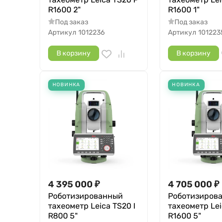
R1600 2"
R1600 1"
Под заказ
Под заказ
Артикул
1012236
Артикул
101223
В корзину
В корзину
НОВИНКА
НОВИНКА
4 395 000
₽
4 705 000
₽
Роботизированный
Роботизиров
тахеометр Leica TS20 I
тахеометр Lei
R800 5"
R1600 5"