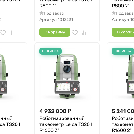
R800 1"
R800 2"
Под заказ
Под зака
5
Артикул
1012231
Артикул
1
В корзину
В корзи
НОВИНКА
НОВИНКА
4 932 000
₽
5 241 0
анный
Роботизированный
Роботиз
ca TS20 I
тахеометр Leica TS20 I
тахеометр
R1600 3"
R1600 2"