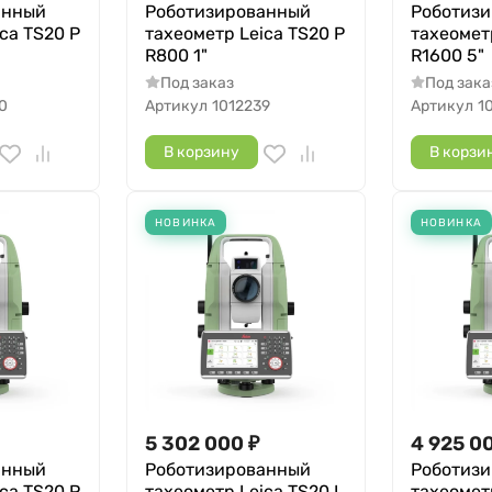
анный
Роботизированный
Роботиз
ca TS20 P
тахеометр Leica TS20 P
тахеомет
R800 1"
R1600 5"
Под заказ
Под зака
0
Артикул
1012239
Артикул
1
В корзину
В корзи
НОВИНКА
НОВИНКА
5 302 000
₽
4 925 0
анный
Роботизированный
Роботиз
ca TS20 P
тахеометр Leica TS20 I
тахеометр