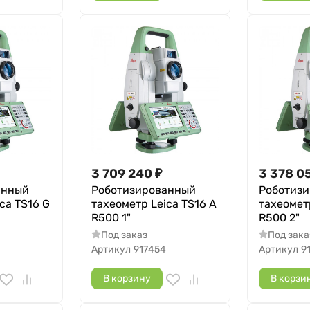
3 709 240
₽
3 378 0
анный
Роботизированный
Роботиз
ca TS16 G
тахеометр Leica TS16 A
тахеометр
R500 1"
R500 2"
Под заказ
Под зака
Артикул
917454
Артикул
9
В корзину
В корзи