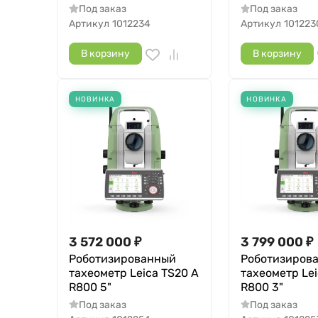
Под заказ
Под заказ
Артикул
1012234
Артикул
101223
В корзину
В корзину
НОВИНКА
НОВИНКА
3 572 000
₽
3 799 000
₽
Роботизированный
Роботизиров
тахеометр Leica TS20 A
тахеометр Lei
R800 5"
R800 3"
Под заказ
Под заказ