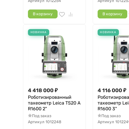
Артикул
1012254
Артикул
101225
В корзину
В корзину
НОВИНКА
НОВИНКА
4 418 000
₽
4 116 000
₽
Роботизированный
Роботизиров
тахеометр Leica TS20 A
тахеометр Lei
R1600 2"
R1600 3"
Под заказ
Под заказ
Артикул
1012248
Артикул
101224