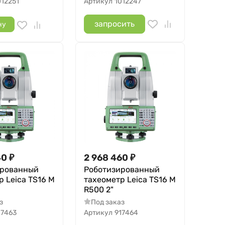
012251
Артикул
1012247
запросить
ну
40
₽
2 968 460
₽
ированный
Роботизированный
р Leica TS16 M
тахеометр Leica TS16 M
R500 2"
з
Под заказ
17463
Артикул
917464