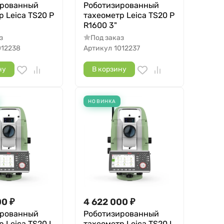
ированный
Роботизированный
р Leica TS20 P
тахеометр Leica TS20 P
R1600 3"
з
Под заказ
012238
Артикул
1012237
ну
В корзину
НОВИНКА
00
₽
4 622 000
₽
ированный
Роботизированный
 Leica TS20 I
тахеометр Leica TS20 I