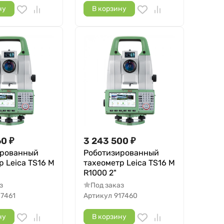
ну
В корзину
60
₽
3 243 500
₽
ированный
Роботизированный
р Leica TS16 M
тахеометр Leica TS16 M
R1000 2"
з
Под заказ
17461
Артикул
917460
ну
В корзину