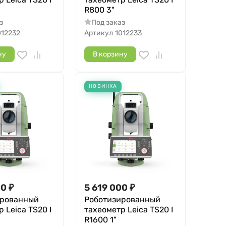
R800 3"
з
Под заказ
012232
Артикул
1012233
ну
В корзину
НОВИНКА
00
₽
5 619 000
₽
ированный
Роботизированный
 Leica TS20 I
тахеометр Leica TS20 I
R1600 1"