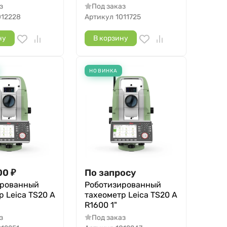
з
Под заказ
012228
Артикул
1011725
ну
В корзину
НОВИНКА
00
₽
По запросу
ированный
Роботизированный
р Leica TS20 A
тахеометр Leica TS20 A
R1600 1"
з
Под заказ