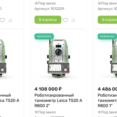
Под заказ
Под зака
0
Артикул
1012229
Артикул
1
В корзину
В корзи
НОВИНКА
НОВИНКА
4 108 000
₽
4 486 0
анный
Роботизированный
Роботиз
ca TS20 A
тахеометр Leica TS20 A
тахеомет
R800 2"
R800 1"
Под заказ
Под зака