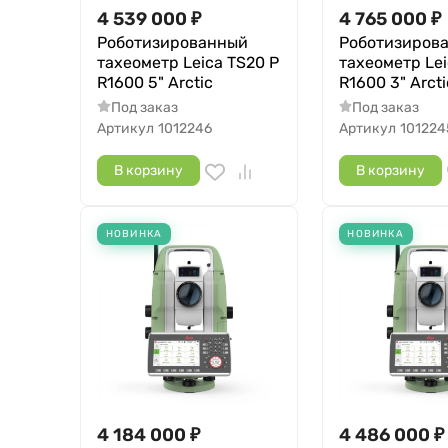
4 539 000
₽
4 765 000
₽
Роботизированный
Роботизиров
тахеометр Leica TS20 P
тахеометр Lei
R1600 5" Arctic
R1600 3" Arcti
Под заказ
Под заказ
Артикул
1012246
Артикул
101224
В корзину
В корзину
НОВИНКА
НОВИНКА
4 184 000
₽
4 486 000
₽