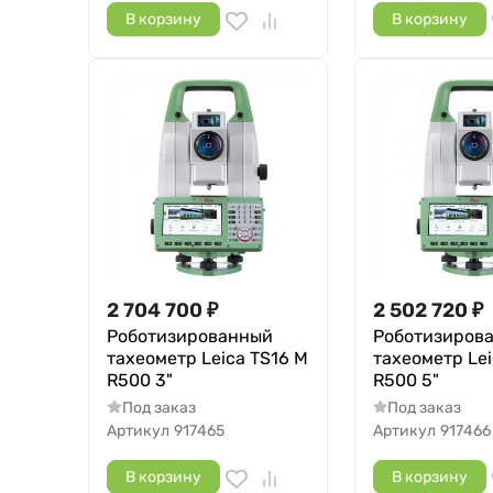
В корзину
В корзину
2 704 700
₽
2 502 720
₽
Роботизированный
Роботизиров
тахеометр Leica TS16 M
тахеометр Lei
R500 3"
R500 5"
Под заказ
Под заказ
Артикул
917465
Артикул
917466
В корзину
В корзину