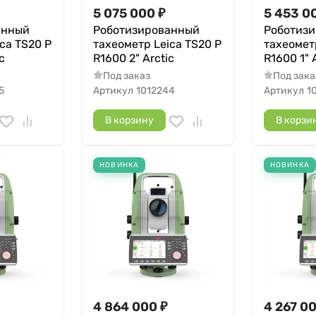
5 075 000
₽
5 453 0
анный
Роботизированный
Роботиз
ca TS20 P
тахеометр Leica TS20 P
тахеомет
c
R1600 2" Arctic
R1600 1" 
Под заказ
Под зака
5
Артикул
1012244
Артикул
1
В корзину
В корзи
НОВИНКА
НОВИНКА
4 864 000
₽
4 267 0