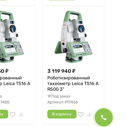
50
₽
3 119 940
₽
ированный
Роботизированный
 Leica TS16 A
тахеометр Leica TS16 A
R500 3"
з
Под заказ
17455
Артикул
917456
ну
В корзину