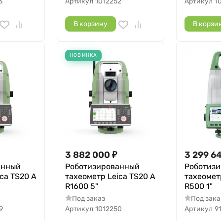
3
Артикул
1012252
Артикул
1
В корзину
В корзи
НОВИНКА
3 882 000
₽
3 299 6
анный
Роботизированный
Роботиз
ca TS20 A
тахеометр Leica TS20 A
тахеомет
R1600 5"
R500 1"
Под заказ
Под зака
9
Артикул
1012250
Артикул
9