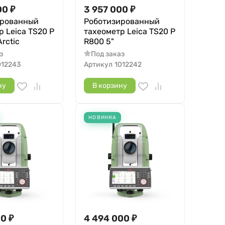
00
₽
3 957 000
₽
ированный
Роботизированный
р Leica TS20 P
тахеометр Leica TS20 P
Arctic
R800 5"
з
Под заказ
012243
Артикул
1012242
ну
В корзину
НОВИНКА
00
₽
4 494 000
₽