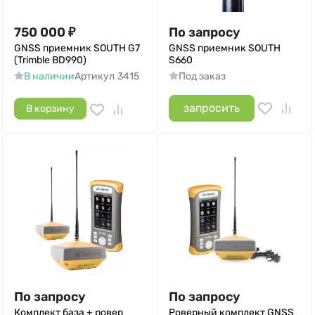
750 000
₽
По запросу
GNSS приемник SOUTH G7
GNSS приемник SOUTH
(Trimble BD990)
S660
В наличии
Артикул
3415
Под заказ
запросить
В корзину
По запросу
По запросу
Комплект база + ровер
Роверный комплект GNSS