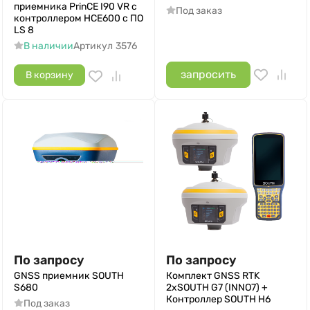
приемника PrinCE I90 VR c
Под заказ
контроллером НСЕ600 с ПО
LS 8
В наличии
Артикул
3576
запросить
В корзину
По запросу
По запросу
GNSS приемник SOUTH
Комплект GNSS RTK
S680
2xSOUTH G7 (INNO7) +
Контроллер SOUTH H6
Под заказ