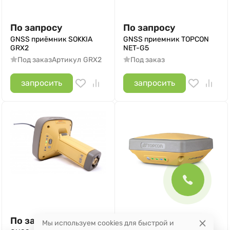
По запросу
По запросу
GNSS приёмник SOKKIA
GNSS приемник TOPCON
GRX2
NET-G5
Под заказ
Артикул
GRX2
Под заказ
запросить
запросить
По запросу
По запросу
Мы используем cookies для быстрой и