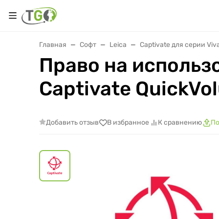
Главная
Софт
Leica
Captivate для серии Viv
Право на использ
Captivate QuickV
Добавить отзыв
В избранное
К сравнению
По