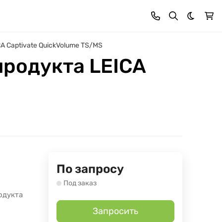
Темная 
A Captivate QuickVolume TS/MS
продукта LEICA
По запросу
Под заказ
одукта
Запросить