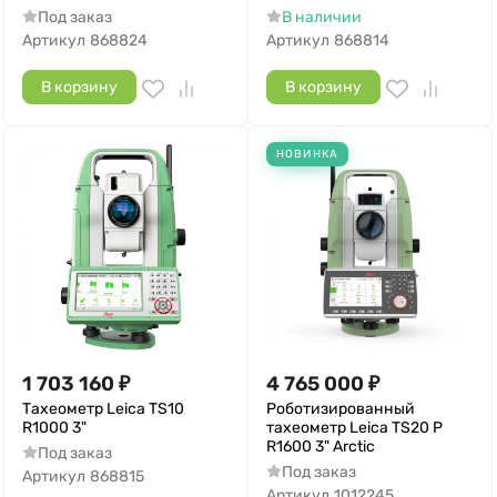
Под заказ
В наличии
Артикул
868824
Артикул
868814
В корзину
В корзину
НОВИНКА
1 703 160
₽
4 765 000
₽
Тахеометр Leica TS10
Роботизированный
R1000 3"
тахеометр Leica TS20 P
R1600 3" Arctic
Под заказ
Под заказ
Артикул
868815
Артикул
1012245