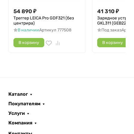
54 890
₽
41 310
₽
Треггер LEICA Pro GDF321 (без
Зарядное устройс
центрира)
GKL311 (GEB222, G
В наличии
Артикул
777508
Под заказ
Артик
В корзину
В корзину
Каталог
Покупателям
Услуги
Компания
Контакты