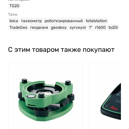
TS20
Теги:
leica
тахеометр
роботизированный
totalstation
TradeGeo
геодезия
geodesy
syrveyor
1"
r1600
ts20i
С этим товаром также покупают