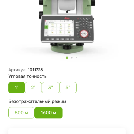
Артикул:
1011725
Угловая точность
1"
2"
3"
5"
Безотражательный режим
800 м
1600 м