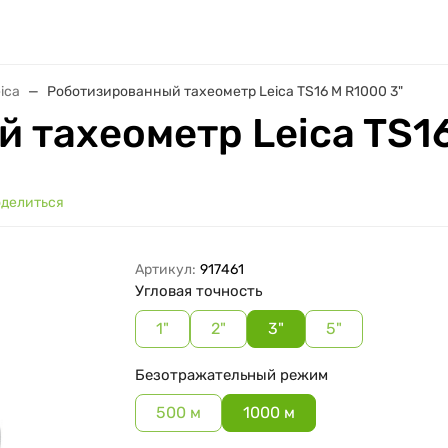
ica
Роботизированный тахеометр Leica TS16 M R1000 3"
 тахеометр Leica TS16
делиться
Артикул:
917461
Угловая точность
1"
2"
3"
5"
Безотражательный режим
500 м
1000 м