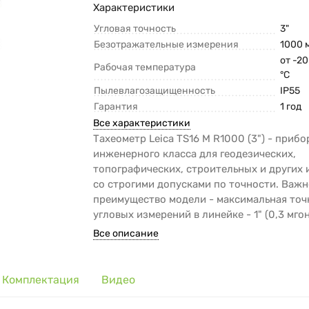
Характеристики
Угловая точность
3"
Безотражательные измерения
1000 
от -20
Рабочая температура
°C
Пылевлагозащищенность
IP55
Гарантия
1 год
Все характеристики
Тахеометр Leica TS16 M R1000 (3") - прибо
инженерного класса для геодезических,
топографических, строительных и других
со строгими допусками по точности. Важ
преимущество модели - максимальная точ
угловых измерений в линейке - 1" (0,3 мгон
Все описание
Комплектация
Видео