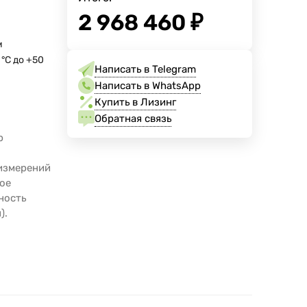
2 968 460
₽
м
 °C до +50
Написать в Telegram
Написать в WhatsApp
Купить в Лизинг
Обратная связь
р
 измерений
ное
ность
).