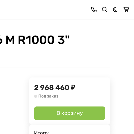
Темная 
 M R1000 3"
2 968 460
₽
Под заказ
В корзину
Итого: