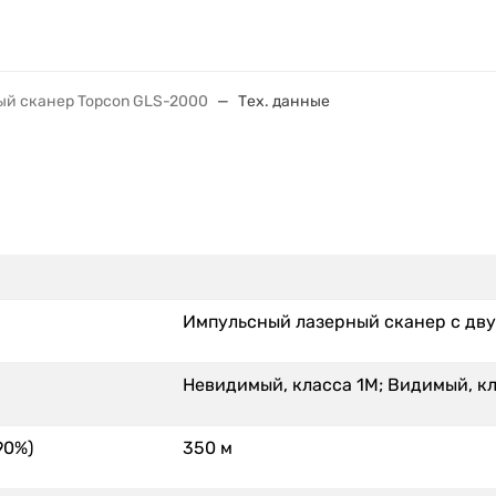
ый сканер Topcon GLS-2000
Тех. данные
Импульсный лазерный сканер с дв
Невидимый, класса 1М; Видимый, к
90%)
350 м