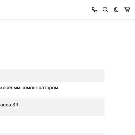
Темная 
ухосевым компенсатором
ласса 3R