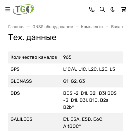
Темная 
Главная
GNSS оборудование
Комплекты
База + Ро
Тех. данные
Количество каналов
965
GPS
L1C/A, L1C, L2C, L2E, L5
GLONASS
G1, G2, G3
BDS
BDS -2: B1l, B2l, B3l BDS
-3: B1l, B3l, B1C, B2a,
B2b*
GALILEOS
E1, E5A, E5B, E6C,
AltBOC*