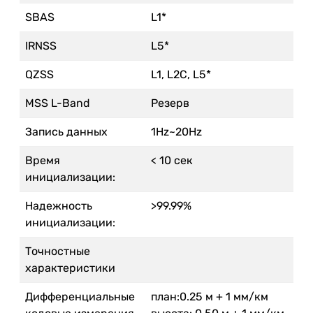
SBAS
L1*
IRNSS
L5*
QZSS
L1, L2C, L5*
MSS L-Band
Резерв
Запись данных
1Hz~20Hz
Время
< 10 сек
инициализации:
Надежность
>99.99%
инициализации:
Точностные
характеристики
Дифференциальные
план:0.25 м + 1 мм/км