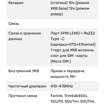
батареи
(статика) 10ч (режим
УКВ база) 12ч (режим
ровер)
Связь
Связь и хранение
Порт 5PIN LEMO + Rs232
данных
Type -C
(зарядка+OTG+Ethernet)
1 порт для УКВ антенны
слот для SIM -карты
(Micro SIM )
Внутренний УКВ
Прием и передача,
мощность 1Вт
Частотный диапазон
410-470MHz
Протокол связи
Farlink, Trimtalk450s,
SOUTH, SOUTH+,SOUTHx,