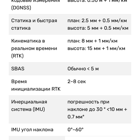
кодовые измерения
высота: 0.50 м + 1 мм/км
(DGNSS)
Статика и быстрая
план: 2.5 мм + 0.5 мм/км
статика
высота: 5 мм + 0.5 мм/км
Кинематика в
план: 8 мм + 1 мм/км
реальном времени
высота: 15 мм + 1 мм/км
(RTK)
SBAS
Обычно < 5 м
Время
2~8 сек
инициализации RTK
Инерциальная
погрешность при
система (IMU)
наклоне до 30 º <10 мм +
0.7 ммº
IMU угол наклона
0°~60°