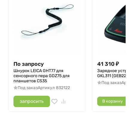
По запросу
41 310
₽
Шнурок LEICA GHT77 для
Зарядное устройс
сенсорного пера GDZ75 для
GKL311 (GEB222, G
планшетов CS35
Под заказ
Артик
Под заказ
Артикул
832122
запросить
В корзину