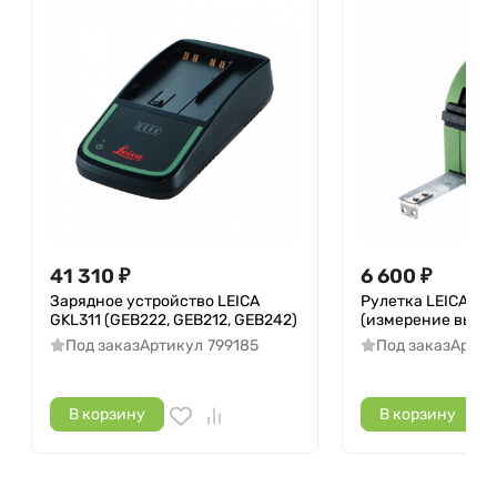
41 310
₽
6 600
₽
Зарядное устройство LEICA
Рулетка LEICA G
GKL311 (GEB222, GEB212, GEB242)
(измерение высо
Под заказ
Артикул
799185
Под заказ
Артик
В корзину
В корзину