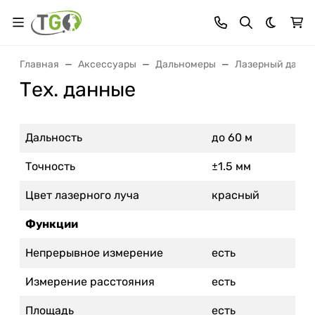
Темная 
Главная
Аксессуары
Дальномеры
Лазерный дально
Тех. данные
Дальность
до 60 м
Точность
±1.5 мм
Цвет лазерного луча
красный
Функции
Непрерывное измерение
есть
Измерение расстояния
есть
Площадь
есть