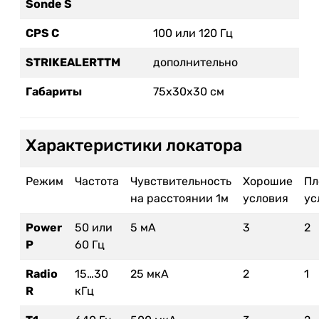
Sonde S
CPS C
100 или 120 Гц
STRIKEALERTTM
дополнительно
Габариты
75x30x30 см
Характеристики локатора
Режим
Частота
Чувствительность
Хорошие
Пл
на расстоянии 1м
условия
ус
Power
50 или
5 мA
3
2
P
60 Гц
Radio
15…30
25 мкA
2
1
R
кГц