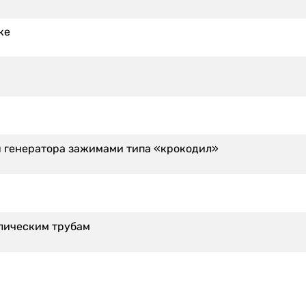
ке
я генератора зажимами типа «крокодил»
ллическим трубам