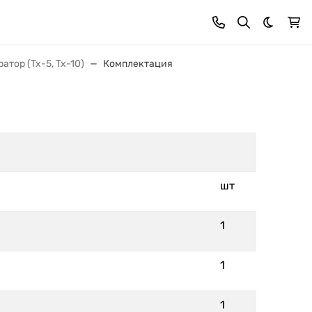
Темная 
атор (Tx-5, Tx-10)
Комплектация
шт
1
1
1