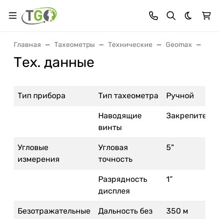
Темная 
Главная
Тахеометры
Технические
Geomax
Тах
Тех. данные
Тип прибора
Тип тахеометра
Ручной
Наводящие
Закрепитель
винты
Угловые
Угловая
5"
измерения
точность
Разрядность
1”
дисплея
Безотражательные
Дальность без
350 м