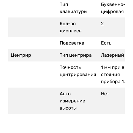
Тип
Буквенно-
клавиатуры
цифровая
Кол-во
2
дисплеев
Подсветка
Есть
Центрир
Тип центрира
Лазерный
Точность
1 мм при выс
центрирования
стояния
прибора 1.5 м
Авто
Нет
измерение
высоты