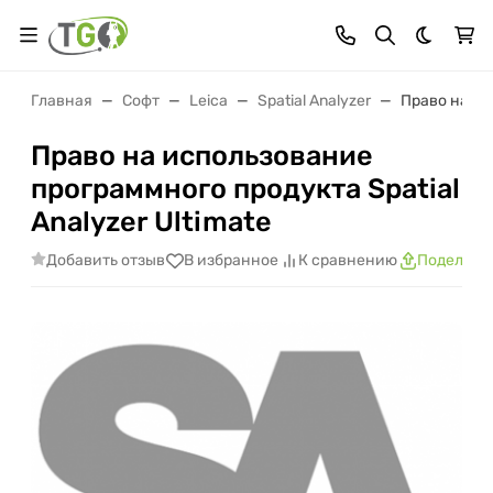
Темная 
Главная
Софт
Leica
Spatial Analyzer
Право на ис
Право на использование
программного продукта Spatial
Analyzer Ultimate
Добавить отзыв
В избранное
К сравнению
Поделить