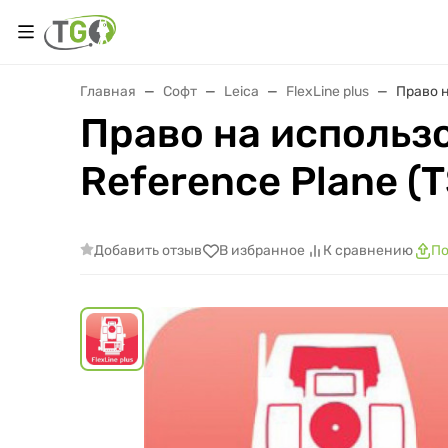
Главная
Софт
Leica
FlexLine plus
Право н
Право на использ
Reference Plane (
Добавить отзыв
В избранное
К сравнению
По