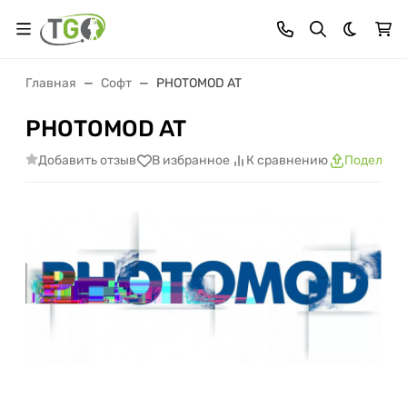
Темная 
Главная
Софт
PHOTOMOD AT
PHOTOMOD AT
Добавить отзыв
В избранное
К сравнению
Поделить