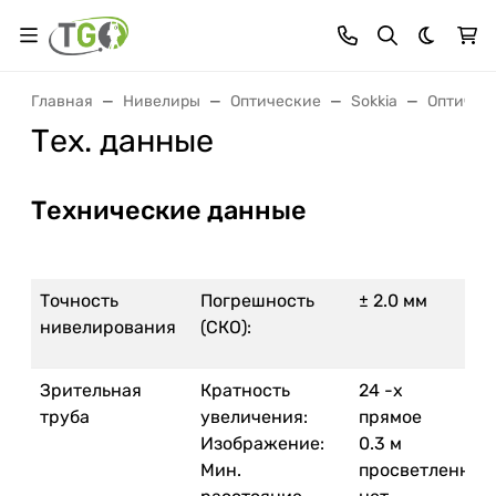
Темная 
Главная
Нивелиры
Оптические
Sokkia
Оптическ
Тех. данные
Технические данные
Точность
Погрешность
± 2.0 мм
нивелирования
(СКО):
Зрительная
Кратность
24 -x
труба
увеличения:
прямое
Изображение:
0.3 м
Мин.
просветленная