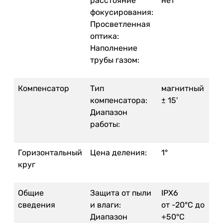
расстояние
нет
фокусирования:
Просветленная
оптика:
Наполнение
трубы газом:
Компенсатор
Тип
магнитный
компенсатора:
± 15'
Диапазон
работы:
Горизонтальный
Цена деления:
1°
круг
Общие
Защита от пыли
IPX6
сведения
и влаги:
от -20°C до
Диапазон
+50°C