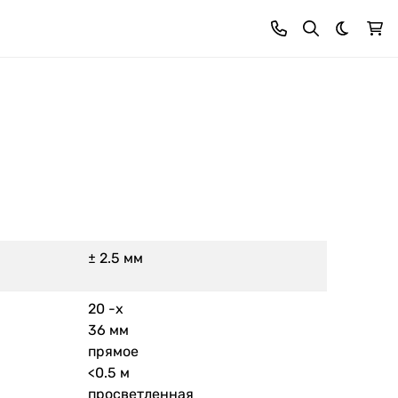
Темная 
± 2.5 мм
20 -x
36 мм
прямое
<0.5 м
просветленная