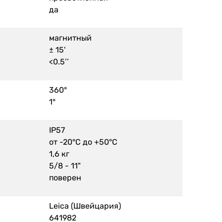
да
магнитный
± 15'
<0.5’’
360°
1°
IP57
от -20°C до +50°C
1,6 кг
5/8 - 11"
поверен
Leica (Швейцария)
641982