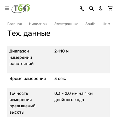
Темная 
Главная
Нивелиры
Электронные
South
Цифров
Тех. данные
Диапазон
2-110 м
измерений
расстояний
Время измерения
3 сек.
Точность
0.3 - 2.0 мм на 1 км
измерения
двойного хода
превышений
высоты