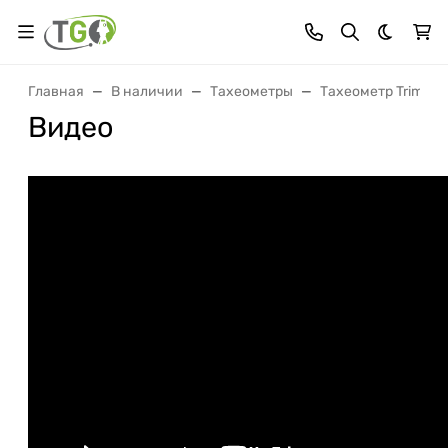
Темная 
Главная
В наличии
Тахеометры
Тахеометр Trimble S
Видео