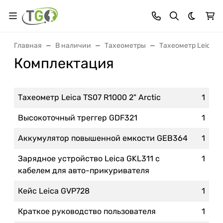
Темная 
Главная
В наличии
Тахеометры
Тахеометр Leica TS
Комплектация
Тахеометр Leica TS07 R1000 2" Arctic
1
Высокоточный треггер GDF321
1
Аккумулятор повышенной емкости GEB364
1
Зарядное устройство Leica GKL311 с
1
кабелем для авто-прикуривателя
Кейс Leica GVP728
1
Краткое руководство пользователя
1