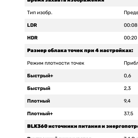
Тип изобр.
Предв
LDR
00:08
HDR
00:20
Размер облака точек при 4 настройках:
Режим плотности точек
Прибл
Быстрый+
0,6
Быстрый
2,3
Плотный
9,4
Плотный+
37,5
BLK360 источники питания и энергопот