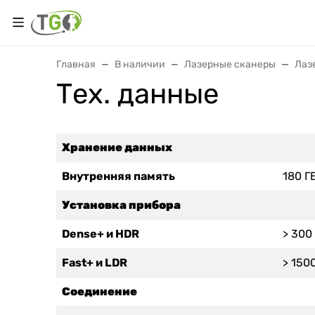
Главная
В наличии
Лазерные сканеры
Лаз
Тех. данные
Хранение данных
Внутренняя память
180 Г
Установка прибора
Dense+ и HDR
> 300
Fast+ и LDR
> 150
Соединение