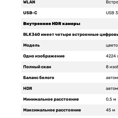
WLAN
Встро
USB-C
USB 3
Внутренние HDR камеры
BLK360 имеет четыре встроенные цифров
Модель
цвето
Одно изображение
4224 
Полный скан
8 изо
Баланс белого
автом
HDR
автом
Минимальное расстояние
0,5 м
Максимальное расстояние
45 м