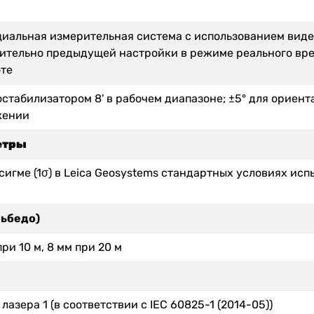
иальная измерительная система с использованием вид
ительно предыдущей настройки в режиме реального врем
те
остабилизатором 8' в рабочем диапазоне; ±5° для ориен
жении
етры
 сигме (1σ) в Leica Geosystems стандартных условиях исп
льбедо)
при 10 м, 8 мм при 20 м
 лазера 1 (в соответствии с IEC 60825-1 (2014-05))