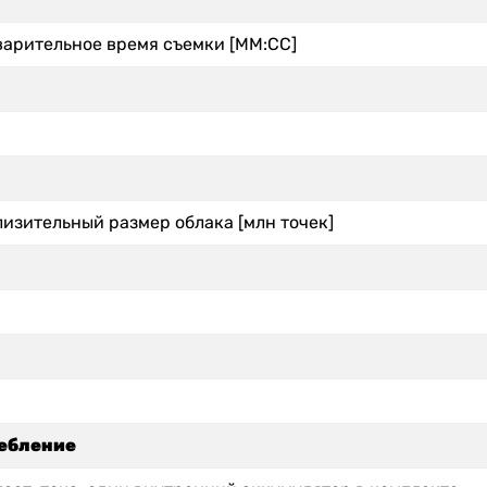
арительное время съемки [ММ:СС]
изительный размер облака [млн точек]
ребление