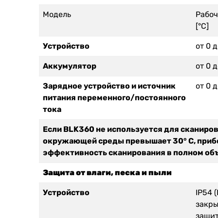
Модель
Рабоч
[°C]
Устройство
от 0 
Аккумулятор
от 0 
Зарядное устройство и источник
от 0 
питания переменного/постоянного
тока
Если BLK360 не используется для сканиров
окружающей среды превышает 30° C, прибо
эффективность сканирования в полном об
Защита от влаги, песка и пыли
Устройство
IP54 
закры
защит