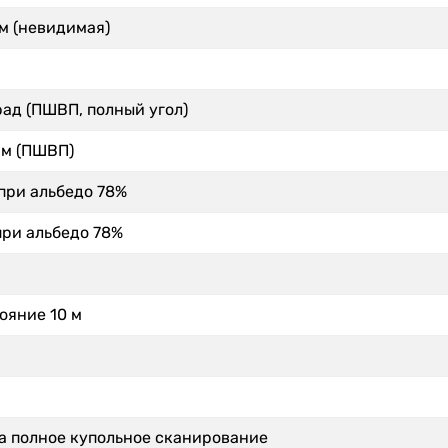
м (невидимая)
рад (ПШВП, полный угол)
мм (ПШВП)
 при альбедо 78%
при альбедо 78%
ояние 10 м
а полное купольное сканирование