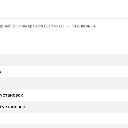
ерный 3D сканер Leica BLK360 G2
Тех. данные
Б
 установок
0 установок