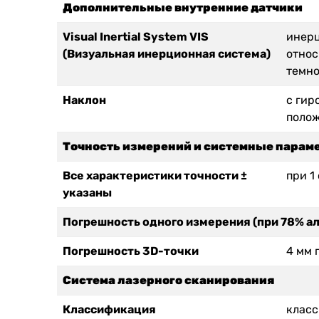
Дополнительные внутренние датчики
Visual Inertial System VIS
инерц
(Визуальная инерционная система)
относ
темно
Наклон
с гир
поло
Точность измерений и системные парам
Все характеристики точности ±
при 1
указаны
Погрешность одного измерения (при 78% а
Погрешность 3D-точки
4 мм 
Система лазерного сканирования
Классификация
класс