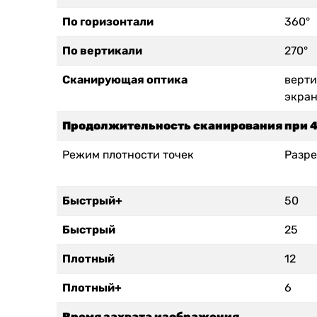
По горизонтали
360°
По вертикали
270°
Сканирующая оптика
верти
экра
Продолжительность сканирования при 4
Режим плотности точек
Разре
Быстрый+
50
Быстрый
25
Плотный
12
Плотный+
6
Время захвата изображения