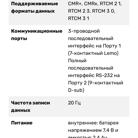
Поддерживаемые
CMR+, CMRx, RTCM 2 1,
форматы данных
RTCM 2 3, RTCM 3 0,
RTCM 3 1
Коммуникационные
3-проводной
порты
последовательный
интерфейс на Порту 1
(7-контактный Lemo)
Полный
последовательный
интерфейс RS-232 на
Порту 2 (9-контактный
D-sub)
Частота записи
20 Гц
данных
Питание
внутреннее: батарея
напряжением 7,4 В и
емкостью 2,4 Ач