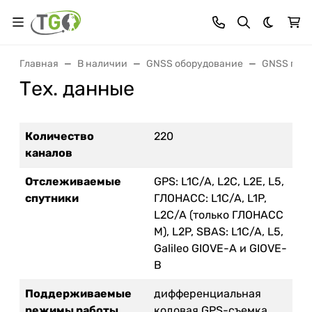
Темная 
Главная
В наличии
GNSS оборудование
GNSS прием
Тех. данные
Количество
220
каналов
Отслеживаемые
GPS: L1C/A, L2C, L2E, L5,
спутники
ГЛОНАСС: L1C/A, L1P,
L2C/A (только ГЛОНАСС
M), L2P, SBAS: L1C/A, L5,
Galileo GIOVE-A и GIOVE-
B
Поддерживаемые
дифференциальная
режимы работы
кодовая GPS-съемка,