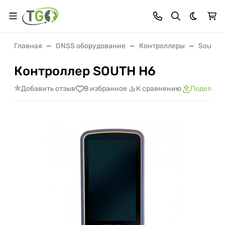
Темная 
Главная
GNSS оборудование
Контроллеры
South
Контроллер SOUTH H6
Добавить отзыв
В избранное
К сравнению
Поделить