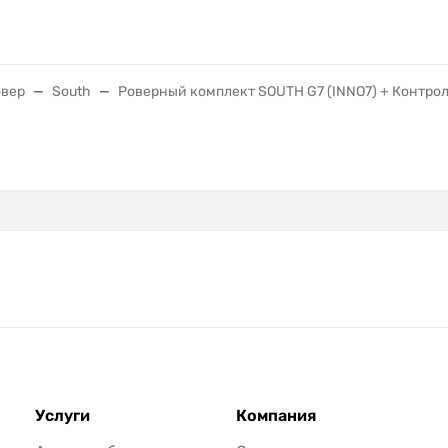
овер
South
Роверный комплект SOUTH G7 (INNO7) + Контро
Услуги
Компания