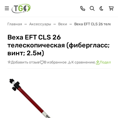
Темная 
Главная
Аксессуары
Вехи
Веха EFT СLS 26 телеско
Веха EFT СLS 26
телескопическая (фибергласс;
винт; 2.5м)
Добавить отзыв
В избранное
К сравнению
Поделить