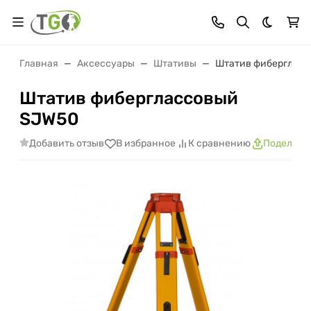
Темная 
Главная
Аксессуары
Штативы
Штатив фиберглас
Штатив фиберглассовый
SJW50
Добавить отзыв
В избранное
К сравнению
Поделить