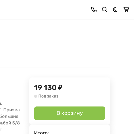
Темная 
19 130
₽
Под заказ
,
". Призма
В корзину
 большие
зьбой 5/8
т
Итого: